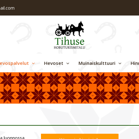
ail.com
evospalvelut
Hevoset
Muinaiskulttuuri
Hin
sa luonnossa.