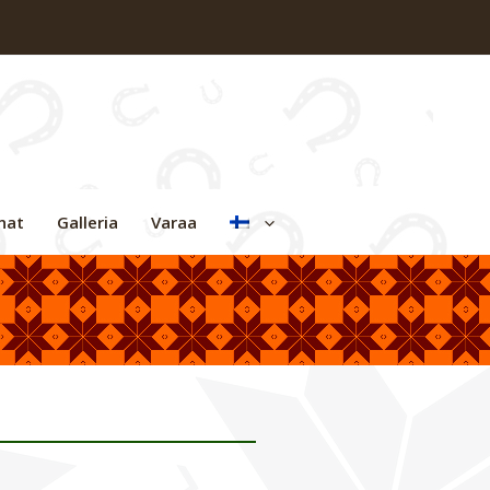
nat
Galleria
Varaa