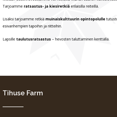
Tarjoamme
ratsastus- ja kiesiretkiä
erilaisilla reiteillä.
Lisäksi tarjoamme retkiä
muinaiskulttuurin opintopolulle
tutus
esivanhempien tapoihin ja riitteihin.
Lapsille
taulutusratsastus
– hevosten taluttaminen kenttällä.
Tihuse Farm