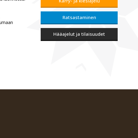
Kärry- ja kiesiajelu
Ratsastaminen
tumaan
Hääajelut ja tilaisuudet