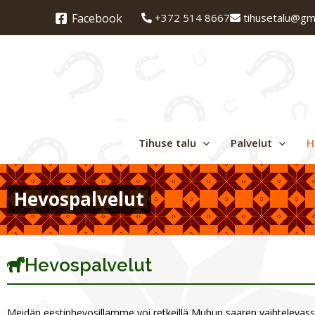
Siirry
+372 514 8667
tihusetalu@gm
Facebook
sisältöön
Tihuse talu
Palvelut
H
Hevospalvelut
Hevospalvelut
Meidän eestinhevosillamme voi retkeillä Muhun saaren vaihtelevas