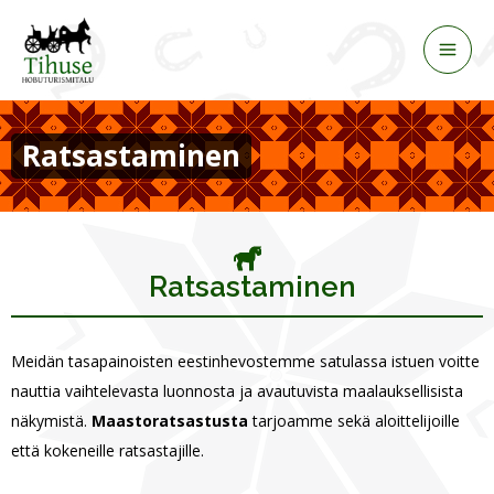
Siirry
sisältöön
Ratsastaminen
Ratsastaminen
Meidän tasapainoisten eestinhevostemme satulassa istuen voitte
nauttia vaihtelevasta luonnosta ja avautuvista maalauksellisista
näkymistä.
Maastoratsastusta
tarjoamme sekä aloittelijoille
että kokeneille ratsastajille.