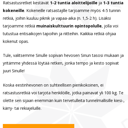
Ratsastusretket kestävät
1-2 tuntia aloittelijoille
ja
1-3 tuntia
kokeneille
. Kokeneille ratsastajille tarjoamme myös 4-5 tunnin
retkiä, joihin kuuluu piknik ja vapaa-aika (n. 1,5-2 h). Lisäksi
tarjoamme retkiä
muinaiskulttuurin opintopolulle
, jolla voi
tutustua entisaikojen tapoihin ja riitteihin. Kaikkia retkiä ohjaa
kokenut opas.
Tule, valitsemme Sinulle sopivan hevosen Sinun tasosi mukaan ja
yritämme yhdessä löytää retken, jonka tempo ja kesto sopivat
juuri Sinulle!
Koska eestinhevonen on suhteellisen pienikokoinen, ei
ratsastusretkiä voi tarjota henkilöille, jotka painavat yli 100 kg. Te
olette sen sijaan enemmän kuin tervetulleita tunnelmallisille kiesi-,
kärry- tai rekiajeluille.