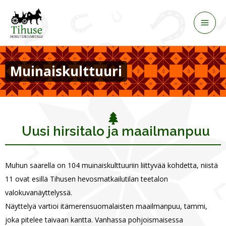
Siirry
sisältöön
Muinaiskulttuuri
Uusi hirsitalo ja maailmanpuu
Muhun saarella on 104 muinaiskulttuuriin liittyvää kohdetta, niistä
11 ovat esillä Tihusen hevosmatkailutilan teetalon
valokuvanäyttelyssä.
Näyttelyä vartioi itämerensuomalaisten maailmanpuu, tammi,
joka pitelee taivaan kantta. Vanhassa pohjoismaisessa