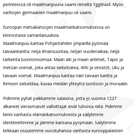
perinteessä oli maailmanpuuna saarni nimeltä Yggdrasil. Myös
vanhojen germaanien maailmanpuu oli saarni.
Euroopan metsäkansojen maailmankatsomuksessa on
kiinnostavia samanlaisuuksia.
Maailmanpuu kantaa Pohjantähden ympärillä pyörivää
taivaankantta: neljä ilmansuuntaa, neljän vuodenaikaa, neljä
tärkeintä luonnonvoimaa: Maan äiti ja maan antimet, Tapio ja
metsän voimat, joka antaa sieluntukea, Ahti ja vesistöt, Uku ja
taivaan voimat. Maailmanpuu kantaa näin taivaan kantta ja
ihmisen sieluntilaa, kuvaa meidän yhteyttä luontoon ja moraaliin.
Pidimme pyhät paikkamme salaisina, jotta jo vuonna 1227
alkaneet vierasmaiset valloittajat eivät tuhoisia niitä. Pidimme
kiinni vanhasta elämänkatsomuksesta ja säilytimme
identiteettimme ja jäimme kansana pysymään. Säilytimme
kirkkaan osuutemme vuosituhansia vanhasta eurooppalaisten