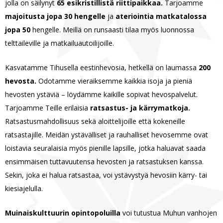
jolla on säilynyt
65 esikristillistä riittipaikkaa.
Tarjoamme
majoitusta jopa 30 hengelle
ja
ateriointia matkatalossa
jopa 50
hengelle. Meillä on runsaasti tilaa myös luonnossa
telttaileville ja matkailuautoilijoille.
Kasvatamme Tihusella eestinhevosia, hetkellä on laumassa
200
hevosta.
Odotamme vieraiksemme kaikkia isoja ja pieniä
hevosten ystäviä – löydämme kaikille sopivat hevospalvelut.
Tarjoamme Teille erilaisia
ratsastus- ja kärrymatkoja.
Ratsastusmahdollisuus sekä aloittelijoille että kokeneille
ratsastajille. Meidän ystävälliset ja rauhalliset hevosemme ovat
loistavia seuralaisia myös pienille lapsille, jotka haluavat saada
ensimmäisen tuttavuutensa hevosten ja ratsastuksen kanssa.
Sekin, joka ei halua ratsastaa, voi ystävystyä hevosiin kärry- tai
kiesiajelulla.
Muinaiskulttuurin opintopoluilla
voi tutustua Muhun vanhojen