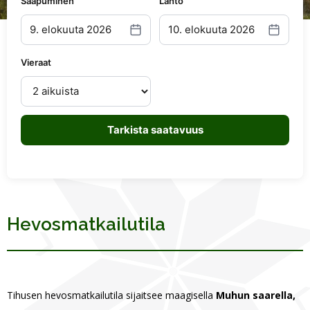
Saapuminen
Lähtö
9. elokuuta 2026
10. elokuuta 2026
Vieraat
Tarkista saatavuus
Hevosmatkailutila
Tihusen hevosmatkailutila sijaitsee maagisella
Muhun saarella,