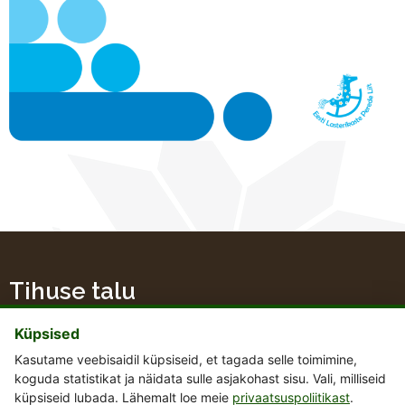
Tihuse talu
Küpsised
Kasutame veebisaidil küpsiseid, et tagada selle toimimine,
koguda statistikat ja näidata sulle asjakohast sisu. Vali, milliseid
+372 51 48 667
küpsiseid lubada. Lähemalt loe meie
privaatsuspoliitikast
.