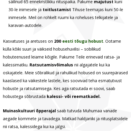
säilinud 65 ennekristlikku riituspaika. Pakume
majutust
kuni
30-le inimesele ja
toitlustamist
Tihuse teemajas kuni 50-le
inimesele. Meil on rohkelt ruumi ka roheluses telkijatele ja
karavan-autodele.
Kasvatuses ja aretuses on
200
eesti tõugu hobust
. Ootame
külla kõiki suuri ja väikseid hobusehuvilisi – sobilikud
hobuteenused leiame kõigile. Pakume Teile erinevaid ratsa- ja
kalessimatku.
Ratsutamisvõimalus
nii algajatele kui ka
oskajatele. Meie sõbralikud ja rahulikud hobused on suurepärased
kaaslased ka väikestele lastele, kes soovivad teha esmatutvust
hobuste ja ratsutamisega. Kes aga ratsutada ei soovi, saab
hobustega sõbrustada
kalessi- või reematkadel.
Muinaskultuuri õpperajal
saab tutvuda Muhumaa vanade
aegade kommete ja tavadega. Matkad haldjariiki ja riitusplatsidele
nii ratsa, kalessidega kui ka jalgsi.