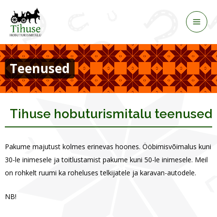
Skip
to
content
Teenused
Tihuse hobuturismitalu teenused
Pakume majutust kolmes erinevas hoones. Ööbimisvõimalus kuni
30-le inimesele ja toitlustamist pakume kuni 50-le inimesele. Meil
on rohkelt ruumi ka roheluses telkijatele ja karavan-autodele.
NB!