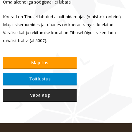
Oma alkoholiga söögisaali ei lubata!
Koerad on Tihusel lubatud ainult aidamajas (maist-oktoobrini).
Mujal siseruumides ja tubades on koerad rangelt keelatud.
Varalise kahju tekitamise korral on Tihusel õigus rakendada
rahalist trahvi (al 500€).
Majutus
Toitlustus
Vaba aeg