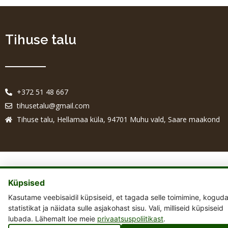
Tihuse talu
+372 51 48 667
tihusetalu@gmail.com
Tihuse talu, Hellamaa küla, 94701 Muhu vald, Saare maakond
Küpsised
Kasutame veebisaidil küpsiseid, et tagada selle toimimine, kogud
statistikat ja näidata sulle asjakohast sisu. Vali, milliseid küpsiseid
lubada. Lähemalt loe meie
privaatsuspoliitikast
.