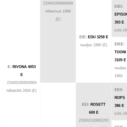
233401000660699
EIEI:
hõbemust 1999
EPISO
(E)
393 E
kõrb 1
EIE:
EDU 3258 E
EIEE:
raudjas 1980 (E)
TOONI
3105 E
E:
RIVONA 4053
raudjas
E
1969
233401000593904
EEII:
hõbekõrb 2004 (E)
ROPS
EEI:
ROSETT
386 E
600 E
kõrb 1
233002100992283