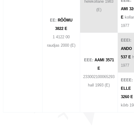
EEIE:
helekollane 1983
AMI 32
(E)
E
kolla
EE:
RÕÕMU
1977
3822 E
1 4122 00
EEEI:
raudjas 2000 (E)
ANDO
537 E
h
EEE:
AAMI 3571
1977
E
233002100065293
EEEE:
hall 1993 (E)
ELLE
3260 E
kõrb 1