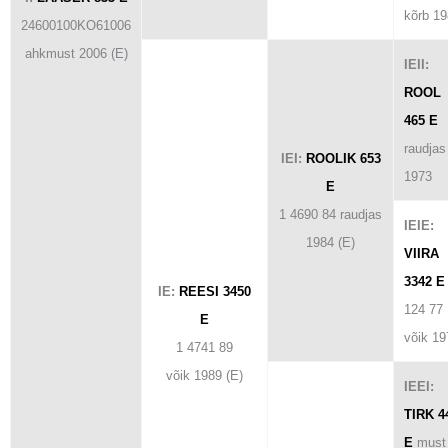
kõrb 1
24600100KO61006
ahkmust 2006 (E)
IEII:
ROOL
465 E
raudjas
IEI:
ROOLIK 653
1973
E
1 4690 84 raudjas
IEIE:
1984 (E)
VIIRA
3342 E
IE:
REESI 3450
124 77
E
võik 19
1 4741 89
võik 1989 (E)
IEEI:
TIRK 4
E
must