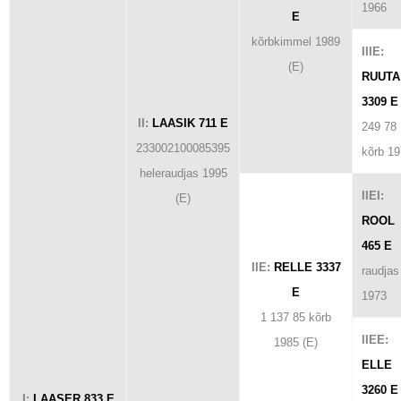
1966
E
kõrbkimmel 1989
IIIE:
(E)
RUUTA
3309 E
II:
LAASIK 711 E
249 78
233002100085395
kõrb 1
heleraudjas 1995
IIEI:
(E)
ROOL
465 E
IIE:
RELLE 3337
raudjas
E
1973
1 137 85 kõrb
IIEE:
1985 (E)
ELLE
3260 E
I:
LAASER 833 E