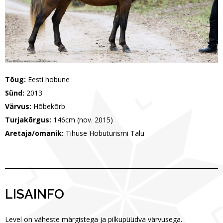
Tõug:
Eesti hobune
Sünd:
2013
Värvus:
Hõbekõrb
Turjakõrgus:
146cm (nov. 2015)
Aretaja/omanik:
Tihuse Hobuturismi Talu
LISAINFO
Level on väheste märgistega ja pilkupüüdva värvusega.