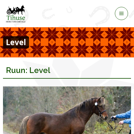
Skip
to
content
Level
Ruun: Level