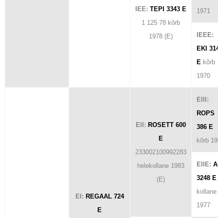
IEE:
TEPI 3343 E
1971
1 125 78 kõrb
IEEE:
1978 (E)
EKI 31
E
kõrb
1970
EIII:
ROPS
EII:
ROSETT 600
386 E
E
kõrb 1
233002100992283
EIIE:
A
helekollane 1983
3248 E
(E)
kollane
EI:
REGAAL 724
1977
E