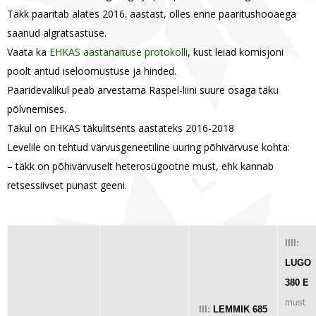
Täkk paaritab alates 2016. aastast, olles enne paaritushooaega
saanud algratsastuse.
Vaata ka
EHKAS aastanäituse protokolli
, kust leiad komisjoni
poolt antud iseloomustuse ja hinded.
Paaridevalikul peab arvestama Raspel-liini suure osaga täku
põlvnemises.
Täkul on EHKAS täkulitsents aastateks 2016-2018
Levelile on tehtud värvusgeneetiline uuring põhivärvuse kohta:
– täkk on põhivärvuselt heterosügootne must, ehk kannab
retsessiivset punast geeni.
IIII:
LUGO
380 E
must
III:
LEMMIK 685