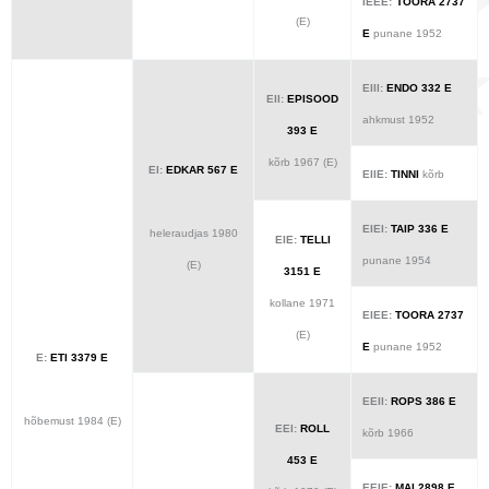
IEEE:
TOORA 2737
(E)
E
punane 1952
EIII:
ENDO 332 E
EII:
EPISOOD
ahkmust 1952
393 E
kõrb 1967 (E)
EI:
EDKAR 567 E
EIIE:
TINNI
kõrb
EIEI:
TAIP 336 E
heleraudjas 1980
EIE:
TELLI
punane 1954
(E)
3151 E
kollane 1971
EIEE:
TOORA 2737
(E)
E
punane 1952
E:
ETI 3379 E
EEII:
ROPS 386 E
hõbemust 1984 (E)
EEI:
ROLL
kõrb 1966
453 E
EEIE:
MAI 2898 E