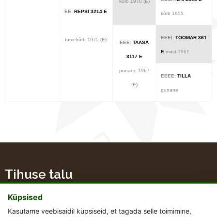
kõrb 1970 (E)
EE:
REPSI 3214 E
kõrb 1955
EEEI:
TOOMAR 361
tumekõrb 1975 (E)
EEE:
TAASA
E
must 1961
3117 E
punane 1967
EEEE:
TILLA
(E)
punane
Tihuse talu
Küpsised
Kasutame veebisaidil küpsiseid, et tagada selle toimimine,