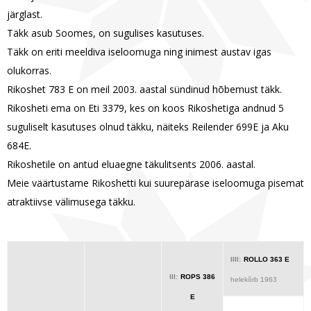
järglast.
Täkk asub Soomes, on sugulises kasutuses.
Täkk on eriti meeldiva iseloomuga ning inimest austav igas
olukorras.
Rikoshet 783 E on meil 2003. aastal sündinud hõbemust täkk.
Rikosheti ema on Eti 3379, kes on koos Rikoshetiga andnud 5
suguliselt kasutuses olnud täkku, näiteks Reilender 699E ja Aku
684E.
Rikoshetile on antud eluaegne täkulitsents 2006. aastal.
Meie väärtustame Rikoshetti kui suurepärase iseloomuga pisemat
atraktiivse välimusega täkku.
IIII:
ROLLO 363 E
III:
ROPS 386
helekõrb 1963
E