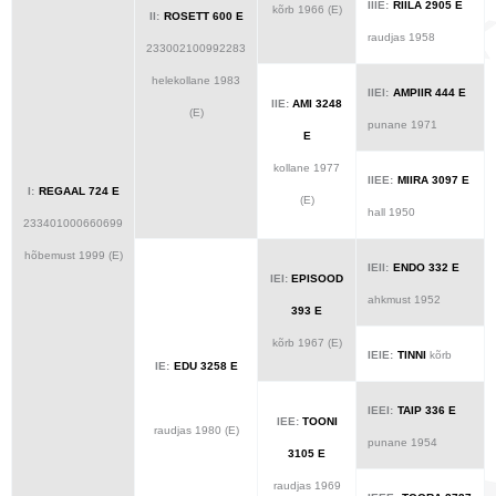
IIIE:
RIILA 2905 E
kõrb 1966 (E)
II:
ROSETT 600 E
raudjas 1958
233002100992283
helekollane 1983
IIEI:
AMPIIR 444 E
IIE:
AMI 3248
(E)
punane 1971
E
kollane 1977
IIEE:
MIIRA 3097 E
I:
REGAAL 724 E
(E)
hall 1950
233401000660699
hõbemust 1999 (E)
IEII:
ENDO 332 E
IEI:
EPISOOD
ahkmust 1952
393 E
kõrb 1967 (E)
IEIE:
TINNI
kõrb
IE:
EDU 3258 E
IEEI:
TAIP 336 E
IEE:
TOONI
raudjas 1980 (E)
punane 1954
3105 E
raudjas 1969