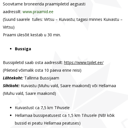
Soovitame broneerida praamipiletid aegsasti
aadressilt:
www.praamid.ee
(Suund saarele tulles: Virtsu – Kuivastu; tagasi minnes Kuivastu –
Virtsu)
Praami ülesõit kestab u 30 min.
Bussiga
Bussipiletid saab osta aadressilt:
https://www.tpilet.ee/
(Pileteid võimalik osta 10 päeva enne reisi)
Lähtekoht:
Tallinna Bussijaam
Sihtkoht:
Kuivastu (Muhu vald, Saare maakond) või Hellamaa
(Muhu vald, Saare maakond)
Kuivastust ca 7,5 km Tihusele
Hellamaa bussipeatusest ca 1,5 km Tihusele (NB! kõik
bussid ei peatu Hellamaa peatuses)