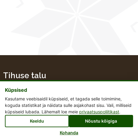
Tihuse talu
Küpsised
Kasutame veebisaidil küpsiseid, et tagada selle toimimine,
koguda statistikat ja näidata sulle asjakohast sisu. Vali, milliseid
+372 51 48 667
küpsiseid lubada. Lähemalt loe meie
privaatsuspoliitikast
.
tihusetalu@gmail.com
Keeldu
Nõustu kõigiga
Tihuse talu, Hellamaa küla, 94701 Muhu vald, Saare maakond
Kohanda