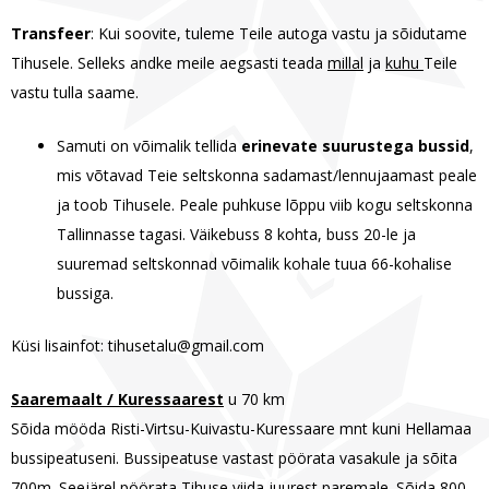
Transfeer
: Kui soovite, tuleme Teile autoga vastu ja sõidutame
Tihusele. Selleks andke meile aegsasti teada
millal
ja
kuhu
Teile
vastu tulla saame.
Samuti on võimalik tellida
erinevate suurustega bussid
,
mis võtavad Teie seltskonna sadamast/lennujaamast peale
ja toob Tihusele. Peale puhkuse lõppu viib kogu seltskonna
Tallinnasse tagasi. Väikebuss 8 kohta, buss 20-le ja
suuremad seltskonnad võimalik kohale tuua 66-kohalise
bussiga.
Küsi lisainfot: tihusetalu@gmail.com
Saaremaalt / Kuressaarest
u 70 km
Sõida mööda Risti-Virtsu-Kuivastu-Kuressaare mnt kuni Hellamaa
bussipeatuseni. Bussipeatuse vastast pöörata vasakule ja sõita
700m. Seejärel pöörata Tihuse viida juurest paremale. Sõida 800