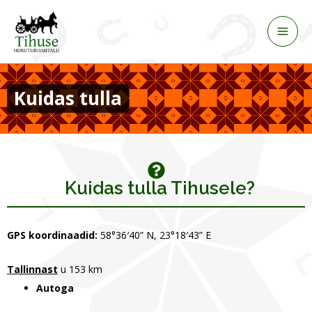
Skip
to
content
Kuidas tulla
Kuidas tulla Tihusele?
GPS koordinaadid:
58°36′40” N, 23°18′43” E
Tallinnast
u 153 km
Autoga