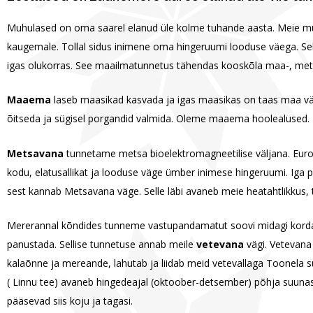
Muhulased on oma saarel elanud üle kolme tuhande aasta. Meie mu
kaugemale. Tollal sidus inimene oma hingeruumi looduse väega. Sel k
igas olukorras. See maailmatunnetus tähendas kooskõla maa-, met
Maaema
laseb maasikad kasvada ja igas maasikas on taas maa väg
õitseda ja sügisel porgandid valmida. Oleme maaema hoolealused.
Metsavana
tunnetame metsa bioelektromagneetilise väljana. Eu
kodu, elatusallikat ja looduse väge ümber inimese hingeruumi. Iga p
sest kannab Metsavana väge. Selle läbi avaneb meie heatahtlikkus, 
Mererannal kõndides tunneme vastupandamatut soovi midagi korda 
panustada. Sellise tunnetuse annab meile
vetevana
vägi. Vetevana
kalaõnne ja mereande, lahutab ja liidab meid vetevallaga Toonela su
( Linnu tee) avaneb hingedeajal (oktoober-detsember) põhja suuna
pääsevad siis koju ja tagasi.