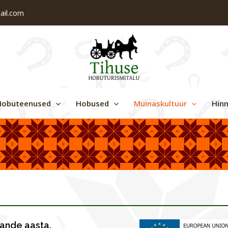
ail.com
Hobuteenused
Hobused
Muinaskultuur
Hin
hande aasta.