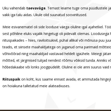
Uku vahendab
taevaväge
. Temast leiame tuge oma püüdlustele ja
vakk iga talu aidas. Ukule olid suunatud sooviriitused.
Meie esivanematel oli side looduse väega oluline igal ajahetkel. Tööd 
sest põhiline eluks vajalik hingetugi oli pidevalt olemas. Loodusega h
riituspaikades – hiies, raviloitsukivil, pühal allikal või mõnusa puu ju
teadis, et siinsete maahaldjatega on jaganud oma parimaid mõtteid
võhivõõrad ning maahaldjad vastavad heldelt igaühele. Meiegi jät
mõtted, et järgmised tulijad nendest rõõmu võiksid tunda. Anniks või
hõbedakaabe või lonks joogipudelilt. Oluline ei ole anni suurus vaid 
Riituspaik
on koht, kus saame ennast avada, et ammutada hingej
on hoiakuna talletatud meie alateadvuses.