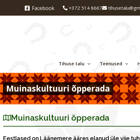
Skip
+372 514 8667
tihusetalu@gm
Facebook
to
content
Tihuse talu
Teenused
Muinaskultuuri õpperada
Muinaskultuuri õpperada
Eestlased on Läänemere ääres elanud üle viie tu