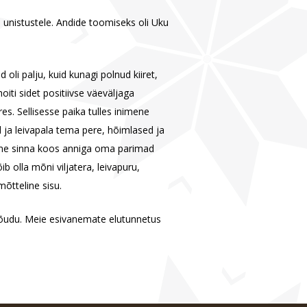
 unistustele. Andide toomiseks oli Uku
oli palju, kuid kunagi polnud kiiret,
oiti sidet positiivse väeväljaga
ures. Sellisesse paika tulles inimene
 ja leivapala tema pere, hõimlased ja
ame sinna koos anniga oma parimad
b olla mõni viljatera, leivapuru,
mõtteline sisu.
õudu. Meie esivanemate elutunnetus