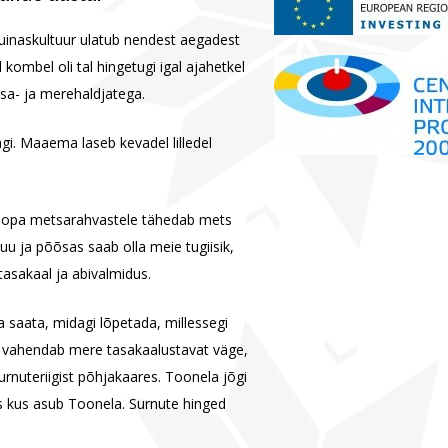
inaskultuur ulatub nendest aegadest
ombel oli tal hingetugi igal ajahetkel
sa- ja merehaldjatega.
i. Maaema laseb kevadel lilledel
roopa metsarahvastele tähedab mets
uu ja põõsas saab olla meie tugiisik,
tasakaal ja abivalmidus.
saata, midagi lõpetada, millessegi
 vahendab mere tasakaalustavat väge,
rnuteriigist põhjakaares. Toonela jõgi
s kus asub Toonela. Surnute hinged