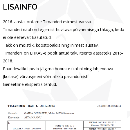
LISAINFO
2016. aastal ootame Timanderi esimest varssa.
Timanderi näol on tegemist huvitava põlvnemisega täkuga, keda
ei ole eelnevalt kasutatud.
Täkk on mõistlik, koostööaldis ning inimest austav.
Timanderil on EHKAS-e poolt antud täkulitsents aastateks 2016-
2018.
Paaridevalikul peab jälgima hobuste ülaliini ning lahjendava
(kollase) värvusgeeni võimalikku pärandumist.
Geneetiline ekspertiis tehtud.