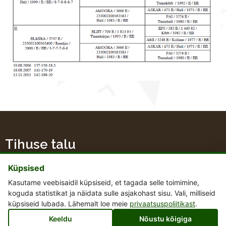
Tihuse talu
Küpsised
Kasutame veebisaidil küpsiseid, et tagada selle toimimine,
koguda statistikat ja näidata sulle asjakohast sisu. Vali, milliseid
+372 51 48 667
küpsiseid lubada. Lähemalt loe meie
privaatsuspoliitikast
.
tihusetalu@gmail.com
Keeldu
Nõustu kõigiga
Tihuse talu, Hellamaa küla, 94701 Muhu vald, Saare maakond