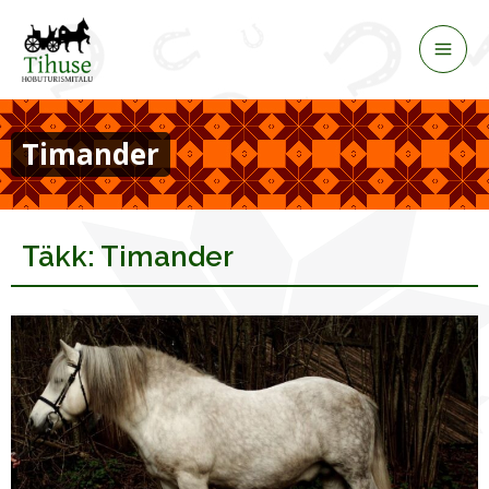
Skip
to
content
Timander
Täkk: Timander