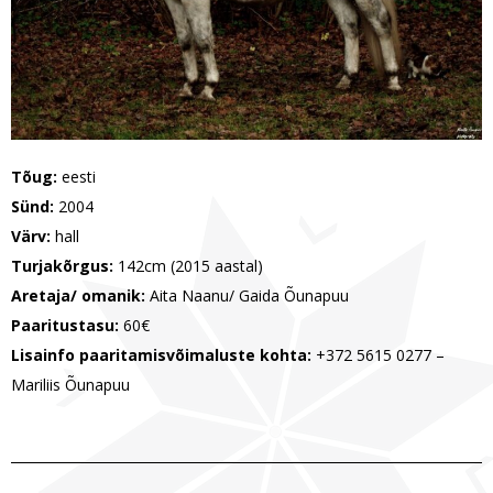
Tõug:
eesti
Sünd:
2004
Värv:
hall
Turjakõrgus:
142cm (2015 aastal)
Aretaja/ omanik:
Aita Naanu/ Gaida Õunapuu
Paaritustasu:
60€
Lisainfo paaritamisvõimaluste kohta:
+372 5615 0277 –
Mariliis Õunapuu