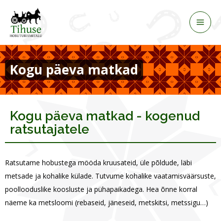
Skip
to
content
Kogu päeva matkad
Kogu päeva matkad - kogenud
ratsutajatele
Ratsutame hobustega mööda kruusateid, üle põldude, läbi
metsade ja kohalike külade. Tutvume kohalike vaatamisväärsuste,
poollooduslike koosluste ja pühapaikadega. Hea õnne korral
näeme ka metsloomi (rebaseid, jäneseid, metskitsi, metssigu…)