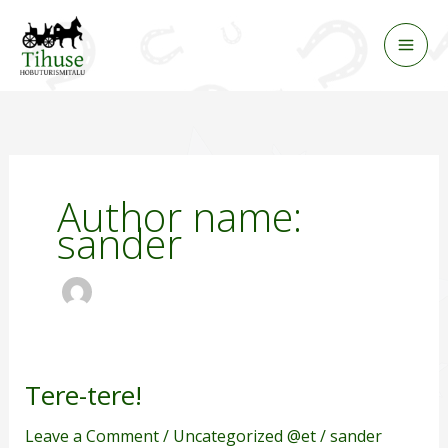
Skip
to
content
Author name:
sander
Tere-tere!
Tere-
tere!
Leave a Comment
/
Uncategorized @et
/
sander