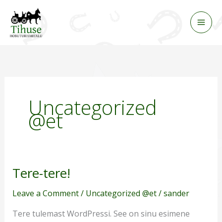
Skip
to
content
Uncategorized
@et
Tere-tere!
Tere-
tere!
Leave a Comment
/
Uncategorized @et
/
sander
Tere tulemast WordPressi. See on sinu esimene