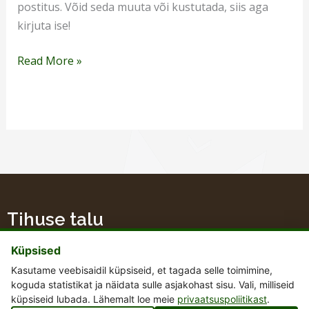
postitus. Võid seda muuta või kustutada, siis aga
kirjuta ise!
Read More »
Tihuse talu
Küpsised
Kasutame veebisaidil küpsiseid, et tagada selle toimimine,
koguda statistikat ja näidata sulle asjakohast sisu. Vali, milliseid
+372 51 48 667
küpsiseid lubada. Lähemalt loe meie
privaatsuspoliitikast
.
tihusetalu@gmail.com